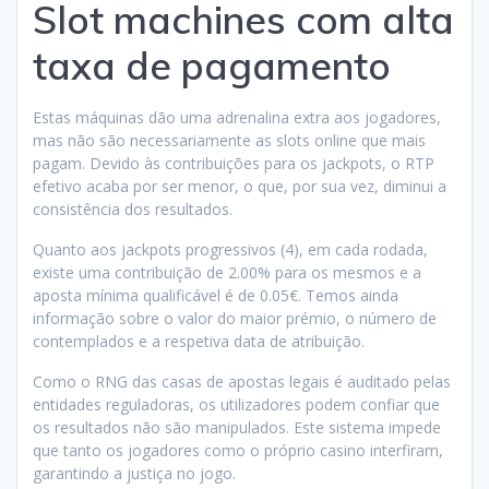
Slot machines com alta
taxa de pagamento
Estas máquinas dão uma adrenalina extra aos jogadores,
mas não são necessariamente as slots online que mais
pagam. Devido às contribuições para os jackpots, o RTP
efetivo acaba por ser menor, o que, por sua vez, diminui a
consistência dos resultados.
Quanto aos jackpots progressivos (4), em cada rodada,
existe uma contribuição de 2.00% para os mesmos e a
aposta mínima qualificável é de 0.05€. Temos ainda
informação sobre o valor do maior prémio, o número de
contemplados e a respetiva data de atribuição.
Como o RNG das casas de apostas legais é auditado pelas
entidades reguladoras, os utilizadores podem confiar que
os resultados não são manipulados. Este sistema impede
que tanto os jogadores como o próprio casino interfiram,
garantindo a justiça no jogo.