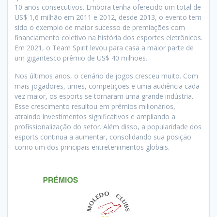
10 anos consecutivos. Embora tenha oferecido um total de
US$ 1,6 milhão em 2011 e 2012, desde 2013, o evento tem
sido o exemplo de maior sucesso de premiações com
financiamento coletivo na história dos esportes eletrônicos.
Em 2021, o Team Spirit levou para casa a maior parte de
um gigantesco prêmio de US$ 40 milhões.
Nos últimos anos, o cenário de jogos cresceu muito. Com
mais jogadores, times, competições e uma audiência cada
vez maior, os esports se tornaram uma grande indústria.
Esse crescimento resultou em prêmios milionários,
atraindo investimentos significativos e ampliando a
profissionalização do setor. Além disso, a popularidade dos
esports continua a aumentar, consolidando sua posição
como um dos principais entretenimentos globais.