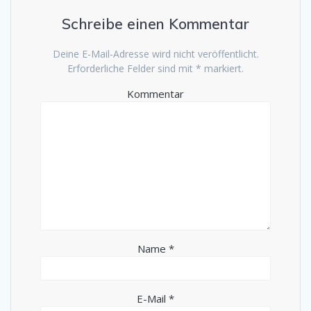
Schreibe einen Kommentar
Deine E-Mail-Adresse wird nicht veröffentlicht.
Erforderliche Felder sind mit
*
markiert.
Kommentar
Name
*
E-Mail
*