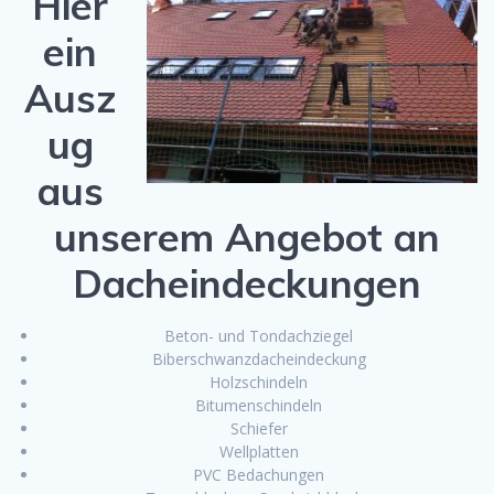
Hier
ein
Ausz
ug
aus
unserem Angebot an
Dacheindeckungen
Beton- und Tondachziegel
Biberschwanzdacheindeckung
Holzschindeln
Bitumenschindeln
Schiefer
Wellplatten
PVC Bedachungen