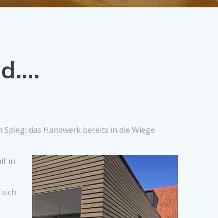
nd….
n Spiegl das Handwerk bereits in die Wiege
lf in
 sich