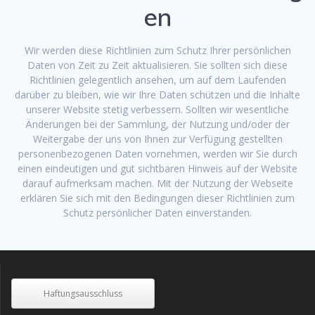
en
Wir werden diese Richtlinien zum Schutz Ihrer persönlichen
Daten von Zeit zu Zeit aktualisieren. Sie sollten sich diese
Richtlinien gelegentlich ansehen, um auf dem Laufenden
darüber zu bleiben, wie wir Ihre Daten schützen und die Inhalte
unserer Website stetig verbessern. Sollten wir wesentliche
Änderungen bei der Sammlung, der Nutzung und/oder der
Weitergabe der uns von Ihnen zur Verfügung gestellten
personenbezogenen Daten vornehmen, werden wir Sie durch
einen eindeutigen und gut sichtbaren Hinweis auf der Website
darauf aufmerksam machen. Mit der Nutzung der Webseite
erklären Sie sich mit den Bedingungen dieser Richtlinien zum
Schutz persönlicher Daten einverstanden.
Haftungsausschluss